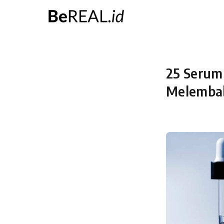
Skip
to
content
25 Serum
Melembab