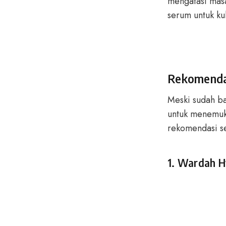
mengatasi masa
serum untuk kul
Rekomendas
Meski sudah ba
untuk menemuka
rekomendasi se
1. Wardah H