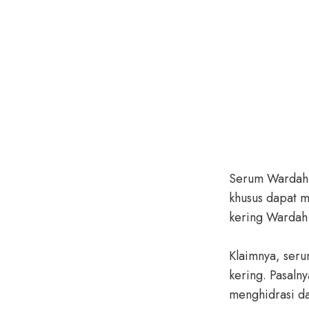
Serum Wardah u
khusus dapat m
kering Wardah 
Klaimnya, seru
kering. Pasaln
menghidrasi da