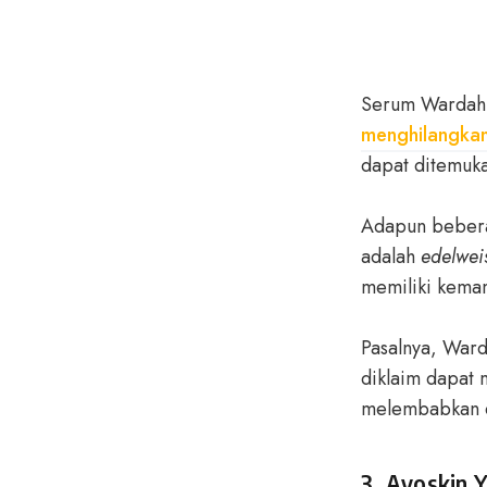
Serum Wardah u
menghilangkan
dapat ditemuk
Adapun beberap
adalah
edelweis
memiliki kemam
Pasalnya, Ward
diklaim dapat 
melembabkan d
3. Avoskin 