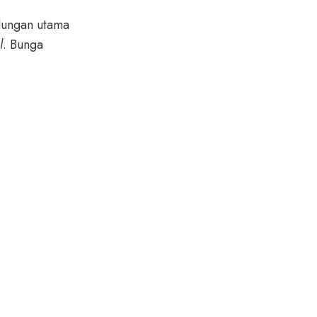
ndungan utama
l
. Bunga