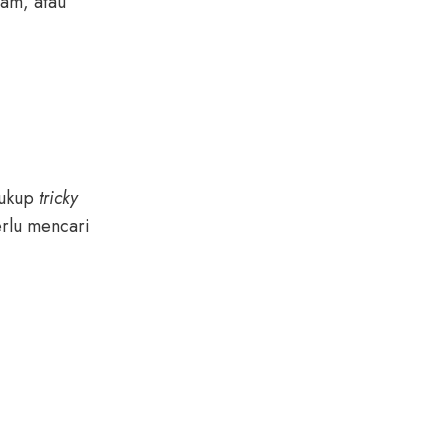
sam, atau
cukup
tricky
erlu mencari