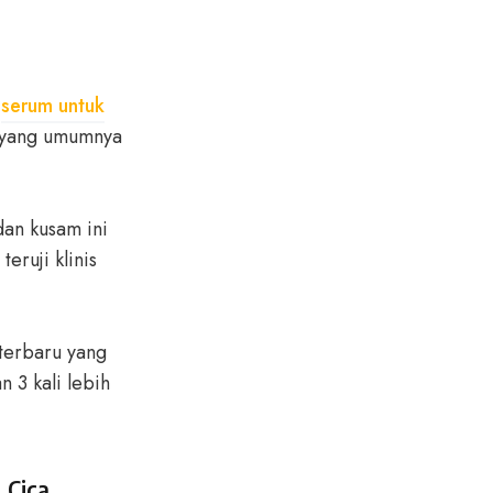
i
serum untuk
n yang umumnya
an kusam ini
eruji klinis
 terbaru yang
 3 kali lebih
 Cica