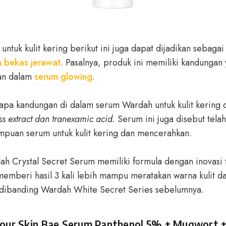
ntuk kulit kering berikut ini juga dapat dijadikan sebaga
 bekas jerawat
. Pasalnya, produk ini memiliki kandunga
an dalam
serum glowing
.
a kandungan di dalam serum Wardah untuk kulit kering d
s extract dan tranexamic acid.
Serum ini juga disebut telah t
puan serum untuk kulit kering dan mencerahkan.
ah Crystal Secret Serum memiliki formula dengan inovasi
memberi hasil 3 kali lebih mampu meratakan warna kulit dan
ibanding Wardah White Secret Series sebelumnya.
Your Skin Bae Serum Panthenol 5% + Mugwort +