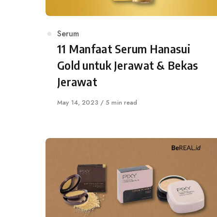
Category
Serum
11 Manfaat Serum Hanasui
Gold untuk Jerawat & Bekas
Jerawat
Published
May 14, 2023
5 min read
on