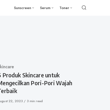
Sunscreen
Serum
Toner
ategory
kincare
6 Produk Skincare untuk
Mengecilkan Pori-Pori Wajah
Terbaik
ublished
ugust 22, 2023
3 min read
n