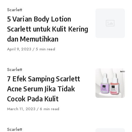
Category
Scarlett
5 Varian Body Lotion
Scarlett untuk Kulit Kering
dan Memutihkan
Published
April 9, 2023
5 min read
on
Category
Scarlett
7 Efek Samping Scarlett
Acne Serum Jika Tidak
Cocok Pada Kulit
Published
March 11, 2023
6 min read
on
Category
Scarlett