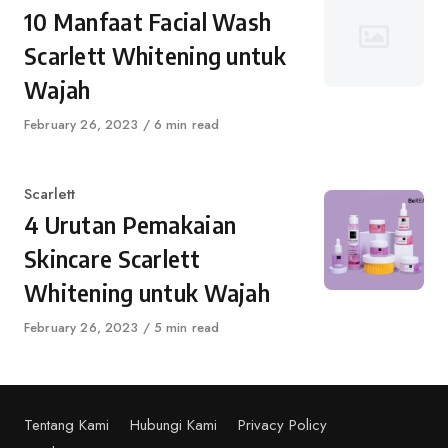
10 Manfaat Facial Wash
Scarlett Whitening untuk
Wajah
Published
February 26, 2023
6 min read
on
Category
Scarlett
4 Urutan Pemakaian
Skincare Scarlett
Whitening untuk Wajah
Published
February 26, 2023
5 min read
on
Tentang Kami
Hubungi Kami
Privacy Policy