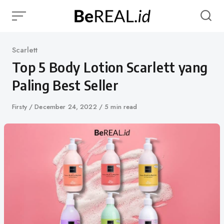
Skip
to
content
Category
Scarlett
Top 5 Body Lotion Scarlett yang
Paling Best Seller
Author
Firsty
Published
December 24, 2022
5 min read
on