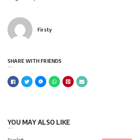
Firsty
Posted
by
SHARE WITH FRIENDS
YOU MAY ALSO LIKE
Category
Scarlett