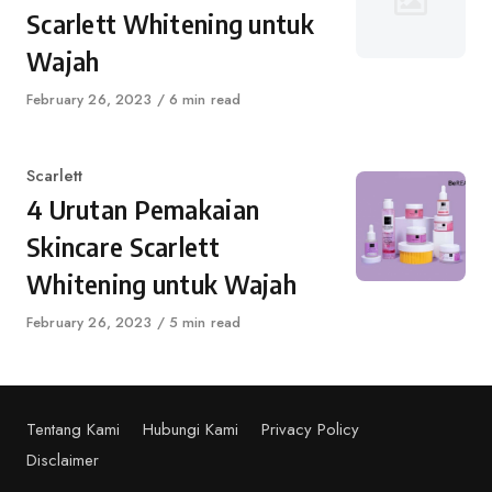
Scarlett Whitening untuk
Wajah
Published
February 26, 2023
6 min read
on
Category
Scarlett
4 Urutan Pemakaian
Skincare Scarlett
Whitening untuk Wajah
Published
February 26, 2023
5 min read
on
Tentang Kami
Hubungi Kami
Privacy Policy
Disclaimer