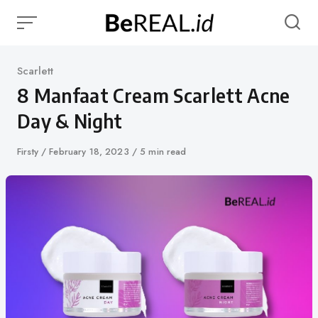
Skip
to
content
Category
Scarlett
8 Manfaat Cream Scarlett Acne
Day & Night
Author
Firsty
Published
February 18, 2023
5 min read
on