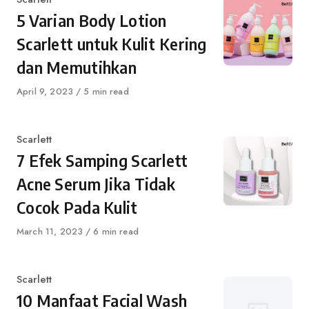
5 Varian Body Lotion
Scarlett untuk Kulit Kering
dan Memutihkan
Published
April 9, 2023
5 min read
on
Category
Scarlett
7 Efek Samping Scarlett
Acne Serum Jika Tidak
Cocok Pada Kulit
Published
March 11, 2023
6 min read
on
Category
Scarlett
10 Manfaat Facial Wash