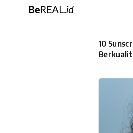
Skip
to
content
10 Sunsc
Berkualit