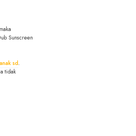
maka
Dub Sunscreen
 anak sd
.
a tidak