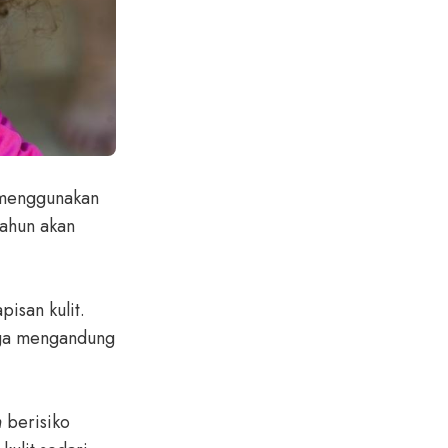
n menggunakan
tahun akan
isan kulit.
uga mengandung
n
berisiko