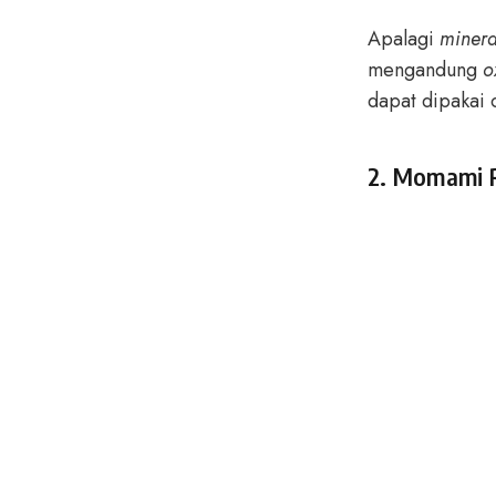
Apalagi
minera
mengandung
o
dapat dipakai 
2. Momami R