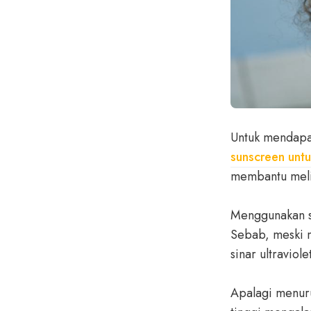
Untuk mendapat
sunscreen unt
membantu melin
Menggunakan su
Sebab, meski m
sinar ultraviol
Apalagi menur