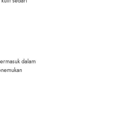
kulit sedari
 termasuk dalam
menemukan