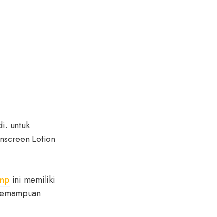
i. untuk
nscreen Lotion
smp
ini memiliki
a kemampuan