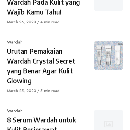
Wardah Pada Kulit yang
Wajib Kamu Tahu!
Published
March 26, 2023
4 min read
on
Category
Wardah
Urutan Pemakaian
Wardah Crystal Secret
yang Benar Agar Kulit
Glowing
Published
March 25, 2023
5 min read
on
Category
Wardah
8 Serum Wardah untuk
Kulit Berjerawat