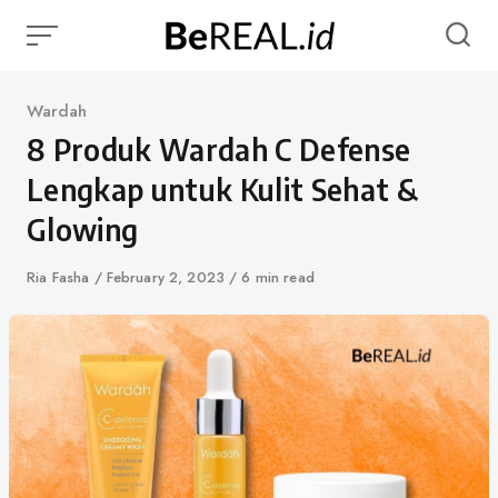
Skip
to
content
Category
Wardah
8 Produk Wardah C Defense
Lengkap untuk Kulit Sehat &
Glowing
Author
Ria Fasha
Published
February 2, 2023
6 min read
on