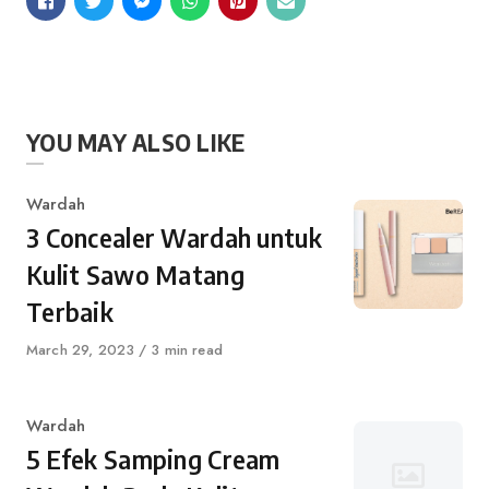
YOU MAY ALSO LIKE
Category
Wardah
3 Concealer Wardah untuk
Kulit Sawo Matang
Terbaik
Published
March 29, 2023
3 min read
on
Category
Wardah
5 Efek Samping Cream