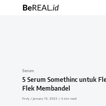
Skip
to
content
Category
Serum
5 Serum Somethinc untuk Fle
Flek Membandel
Author
Firsty
Published
January 18, 2023
4 min read
on