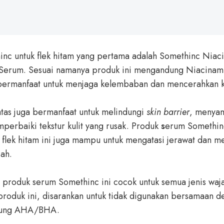
nc untuk flek hitam yang pertama adalah Somethinc Niac
 Serum. Sesuai namanya produk ini mengandung Niacinami
bermanfaat untuk menjaga kelembaban dan mencerahkan ku
tas juga bermanfaat untuk melindungi
skin barrier
, menyam
perbaiki tekstur kulit yang rusak. Produk
s
erum Somethin
flek hitam
ini juga mampu untuk mengatasi jerawat dan m
jah.
 produk serum Somethinc ini cocok untuk semua jenis waja
roduk ini, disarankan untuk tidak digunakan bersamaan 
dung AHA/BHA.