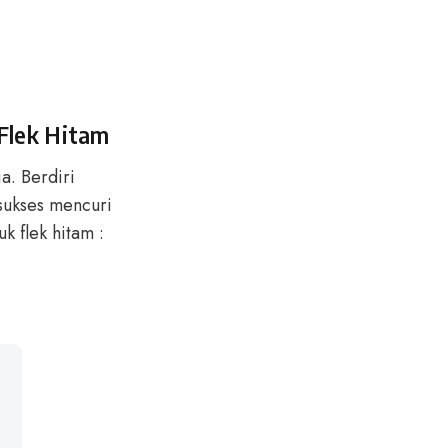
Flek Hitam
a. Berdiri
sukses mencuri
k flek hitam :