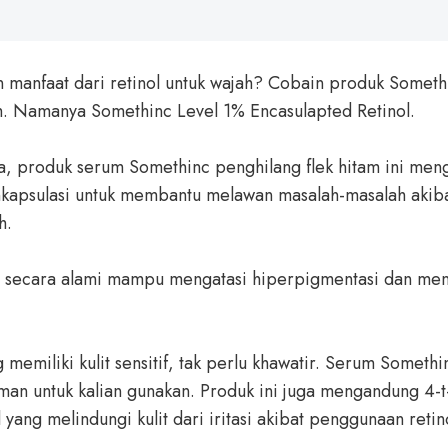
 manfaat dari retinol untuk wajah? Cobain produk Somet
am. Namanya Somethinc Level 1% Encasulapted Retinol.
, produk serum Somethinc penghilang flek hitam ini men
nkapsulasi untuk membantu melawan masalah-masalah akib
h.
ol secara alami mampu mengatasi hiperpigmentasi dan me
 memiliki kulit sensitif, tak perlu khawatir. Serum Someth
 aman untuk kalian gunakan. Produk ini juga mengandung 4-t
 yang melindungi kulit dari iritasi akibat penggunaan retin