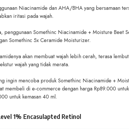
ggunaan Niacinamide dan AHA/BHA yang bersamaan terse
kan iritasi pada wajah.
a, penggunaan Somethinc Niacinamide + Moisture Beet 
gan Somethinc 5x Ceramide Moisturizer.
amidenya akan membuat wajah lebih cerah, terasa lembut
kstur wajah yang tidak merata.
ang ingin mencoba produk Somethinc Niacinamide + Moist
pat membeli di e-commerce dengan harga Rp89.000 untu
000 untuk kemasan 40 ml.
evel 1% Encasulapted Retinol