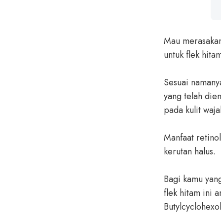
Mau merasakan
untuk flek hit
Sesuai namanya
yang telah die
pada kulit waja
Manfaat retin
kerutan halus.
Bagi kamu yang
flek hitam ini
Butylcyclohexol