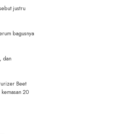
but justru
Serum bagusnya
, dan
urizer Beet
k kemasan 20