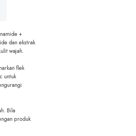
inamide +
de dan ekstrak
lit wajah.
arkan flek
c untuk
engurangi
h. Bila
dengan produk