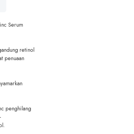
hinc Serum
gandung retinol
at penuaan
nyamarkan
inc penghilang
-
ol.